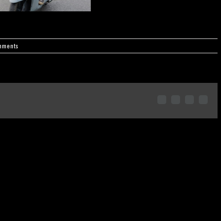
mments
facebook
twitter
pinterest
Emai