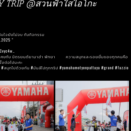
 TRIP @สวนฟ้าใสไอโกะ
บใจยังไม่จบ กับกิจกรรม
.2025 “
ZCvyc4w…
ิเศษกับ มิตรยนต์ยามาฮ่า พัทยา
ความสนุกและรอยยิ้มของทุกคนคือ
รั้งต่อไปนะคะ
#สนุกไปด้วยกัน
#มันส์ไปทุกทริป
#yamahamotyonpattaya
#grand
#fazzio