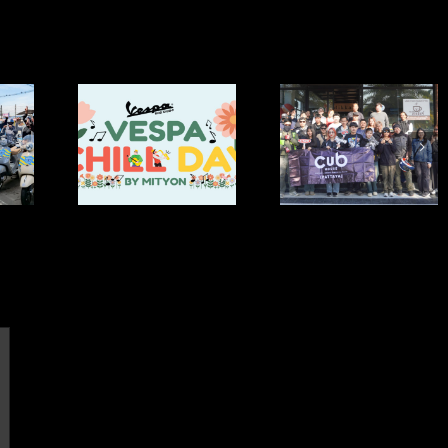
กิจกรรม ” CUB House
กิจกรรม “CUB Hou
พกิจกรรม
Pattaya Present Pattaya
Pattaya Exclusive Tr
 Day In The
International Firework
From Pattaya🏖️ t
VespaRayong
Festival 2025 “
Prachinburi