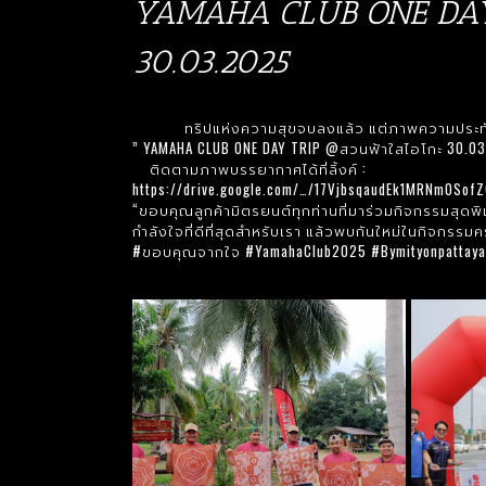
YAMAHA CLUB ONE DAY
30.03.2025
ทริปแห่งความสุขจบลงแล้ว แต่ภาพความประทั
” YAMAHA CLUB ONE DAY TRIP @สวนฟ้าใสไอโกะ 30.03
ติดตามภาพบรรยากาศได้ที่ลิ้งค์ :
https://drive.google.com/…/17VjbsqaudEk1MRNm0Sof
“ขอบคุณลูกค้ามิตรยนต์ทุกท่านที่มาร่วมกิจกรรมสุดพ
กำลังใจที่ดีที่สุดสำหรับเรา แล้วพบกันใหม่ในกิจกรรมค
#ขอบคุณจากใจ
#YamahaClub2025
#Bymityonpattaya