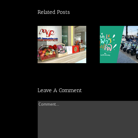
Related Posts
าพงานทำบุญมิตร
ประมวลภาพกิจกรรม
ประมวลภา
ยนต์พัทยา สาขา
Vespa พาชิว BY
Vespa Chill
พัทยากลาง
VespaRayong
Garden BY 
Leave A Comment
Comment