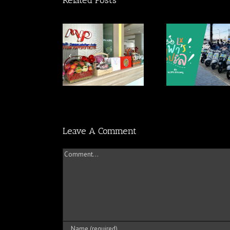
Related Posts
าพงานทำบุญมิตร
ประมวลภาพกิจกรรม
ประมวลภา
ยนต์พัทยา สาขา
Vespa พาชิว BY
Vespa Chill
พัทยากลาง
VespaRayong
Garden BY 
Leave A Comment
Comment