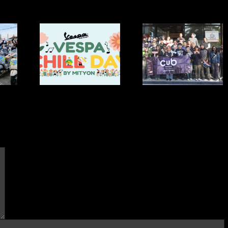
กิจกรรม ” CUB House
กิจกรรม “CUB Hou
พกิจกรรม
Pattaya Present Pattaya
Pattaya Exclusive Tr
 Day In The
International Firework
From Pattaya🏖️ t
VespaRayong
Festival 2025 “
Prachinburi