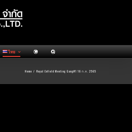
ไทย
Home
/
Royal Enfield Meeting Gang#1 16 ก.ค. 2565