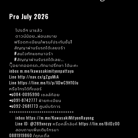
Pro July 2026
โปรดีๆ มาแล้ว
ดาวน์น้อย…ผ่อนสบาย
ฟรีจดทะเบียน/พรบ/ประกันชั้น1
สัญญาผ่านรับรถได้เลยจร้า
#สนใจทักแชทมาจร้า
#สัญญาผ่านรับรถได้เลย
….
👇อยากออกรถ…ทักมาปรึกษา ได้นะคะ
inbox m.me/kawasakimityonpattaya
Line http://nav.cx/gZguMiA
Line https://line.me/ti/p/XDwC9H1OJu
หรือโทรได้ที่เบอร์
📲084-0095990 เซลล์ก้อย
📲091-8742777 ฝ่ายทะเบียน
📲092-2681773 ศูนย์บริการ
==============================
inbox
https://m.me/KawasakiMityonRayong
Line ID: @289xncyy หรือคลิ๊กลิงค์
https://lin.ee/BiIDz00
สอบถามเพิ่มเติมโทรมา
0881919860 /คุณเติ้ล