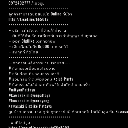
0972402777 /โชว์รูม
==============================
ลูกค้าสามารถขอสินเชื่อ Online ที่นี้จ้า
http://l.ead.me/bb5UTx
==============================
– บริการทำสัญญาที่บ้าน/ที่ทำงาน
– ยินดีให้คำปรึกษาเกี่ยวกับการทำสัญญา ดันทุกเคส
– ออก BigBike ได้ทุกอาชีพ
– เงินเดือนไม่ถึง15,000 ออกรถได้
– ส่งทุกที่ ทั่วไทย
==============================
—กิจกรรมหลังการขายมากมาย—-
# กิจกรรมเยี่ยมชมโรงงาน
# ทริปท่องเที่ยวชมธรรมชาติ
# รวมกลุ่มทำดีเพื่อสังคม +club Party
# กิจกรรมขับขี่ปลอดภัยฟรีไม่จำกัดจำนวนครั้ง
#mityonPattaya
#kawasakimityonpattaya
#kawasakimityonrayong
Kawasaki Bigbike Pattaya
ศูนย์รวมความเเรง ดุดันทุกการขับขี่ ด้วยเทคโนโลยีขั้นสูง กับ Kawasa
===============================
แผนที่โชว์รูม
https://goo.gl/maps/NxyAyX6q8C92