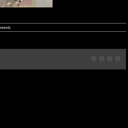
mments
facebook
twitter
pinterest
Emai