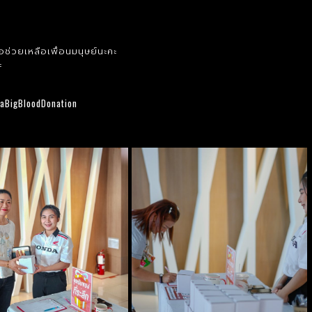
่อช่วยเหลือเพื่อนมนุษย์นะคะ
คะ
aBigBloodDonation