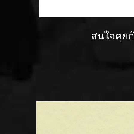
สนใจคุยก