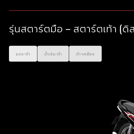
รุ่นสตาร์ตมือ – สตาร์ตเท้า (ดิ
แดง-ดำ
น้ำเงิน-ดำ
ดำ-เหลือง