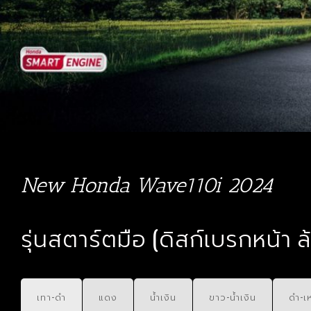
New Honda Wave110i 2024
รุ่นสตาร์ตมือ (ดิสก์เบรกหน้า ล
เทา-ดำ
แดง
น้ำเงิน
ขาว-น้ำเงิน
ดำ-เ