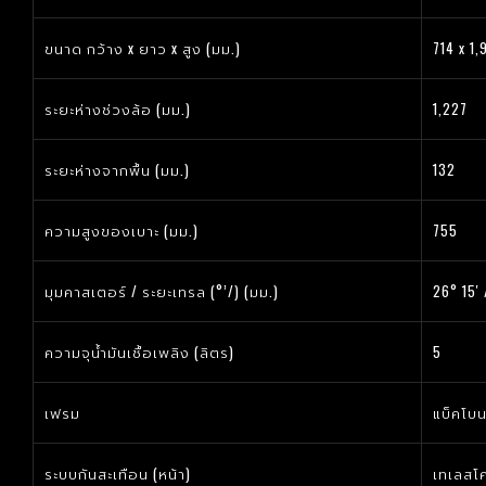
ขนาด กว้าง x ยาว x สูง (มม.)
714 x 1,
ระยะห่างช่วงล้อ (มม.)
1,227
ระยะห่างจากพื้น (มม.)
132
ความสูงของเบาะ (มม.)
755
มุมคาสเตอร์ / ระยะเทรล (°’/) (มม.)
26° 15′ 
ความจุน้ำมันเชื้อเพลิง (ลิตร)
5
เฟรม
แบ็คโบ
ระบบกันสะเทือน (หน้า)
เทเลสโค