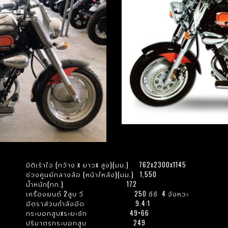
มิติเร้าใจ (กว้าง x ยาวx สูง)(มม.) 762x2300x1145
ช่วงศูนย์กลางล้อ (หน้า/หลัง)(มม.) 1,550
น้ำหนัก(กก.) 172
เครื่องยนต์ 2สูบ วี 250 ซีซี 4 จังหวะ
อัตราส่วนกำลังอัด 9.4:1
กระบอกสูบxระยะชัก 49×66
ปริมาตรกระบอกสูบ 249