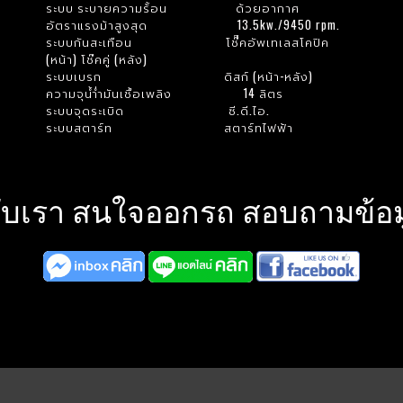
ระบบ ระบายความร้้อน ด้วยอากาศ
อัตราแรงม้าสูงสุด 13.5kw./9450 rpm.
ระบบกันสะเทือน โช๊๊คอัพเทเลสโคปิค
(หน้า) โช๊คคู่ (หลัง)
ระบบเบรก ดิสก์ (หน้า-หลัง)
ความจุน้ำ่ำมันเชื้อเพลิง 14 ลิตร
ระบบจุดระเบิด ซี.ดี.ไอ.
ระบบสตาร์ท สตาร์ทไฟฟ้า
ับเรา สนใจออกรถ สอบถามข้อมูล