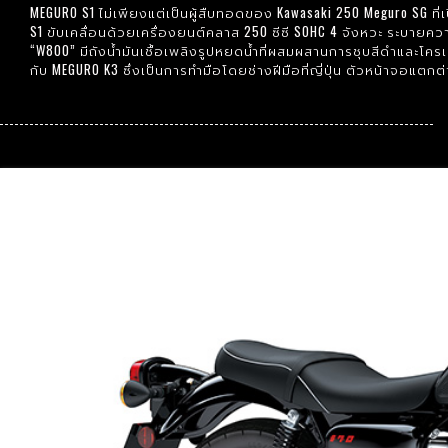
MEGURO S1 ไม่เพียงแต่เป็นผู้สืบทอดของ Kawasaki 250 Meguro SG ที
S1 ขับเคลื่อนด้วยเครื่องยนต์คลาส 250 ซีซี SOHC 4 จังหวะ ระบาย
“W800” มีถังน้ำมันเชื้อเพลิงรูปหยดน้ำที่ผสมผสานการชุบสีดําและโ
กับ MEGURO K3 ซึ่งเป็นการทำมือโดยช่างฝีมือที่ญี่ปุ่น ตัวหน้าจอแ