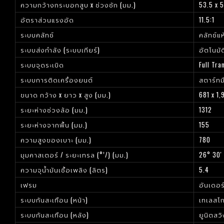
ความกว้างกระบอกสูบ x ช่วงชัก (มม.)
53.5 x 
อัตราส่วนแรงอัด
11.5:1
ระบบคลัทช์
คลัทช์แ
ระบบส่งกำลัง (ระบบเกียร์)
อัตโนมั
ระบบจุดระเบิด
Full Tra
ระบบการติดเครื่องยนต์
สตาร์ทม
ขนาด กว้าง x ยาว x สูง (มม.)
681 x 1,
ระยะห่างช่วงล้อ (มม.)
1312
ระยะห่างจากพื้น (มม.)
155
ความสูงของเบาะ (มม.)
780
มุมคาสเตอร์ / ระยะเทรล (°’/) (มม.)
26° 30′ 
ความจุน้ำมันเชื้อเพลิง (ลิตร)
5.4
เฟรม
อันเดอร
ระบบกันสะเทือน (หน้า)
เทเลสโก
ระบบกันสะเทือน (หลัง)
ยูนิตสวิ