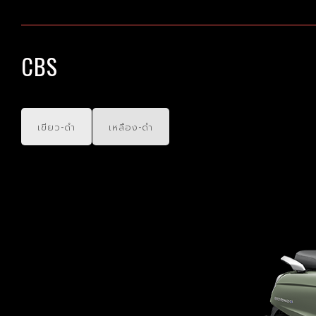
CBS
เขียว-ดำ
เหลือง-ดำ