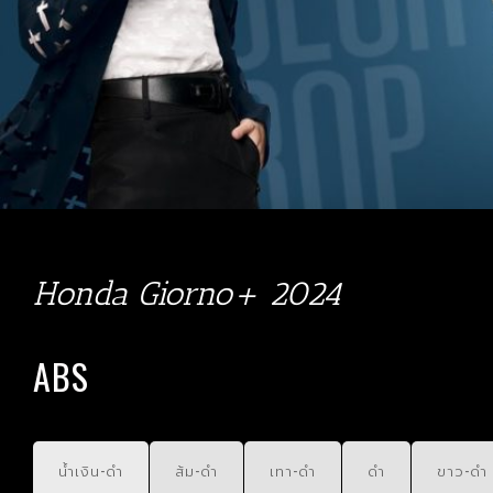
Honda Giorno+ 2024
ABS
น้ำเงิน-ดำ
ส้ม-ดำ
เทา-ดำ
ดำ
ขาว-ดำ