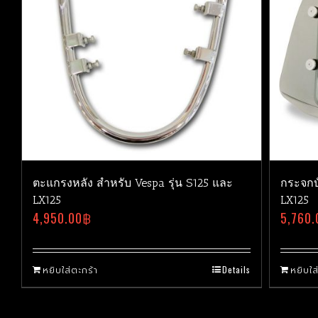
ตะแกรงหลัง สำหรับ Vespa รุ่น S125 และ
กระจกบั
LX125
LX125
4,950.00
฿
5,760.
หยิบใส่ตะกร้า
Details
หยิบใส