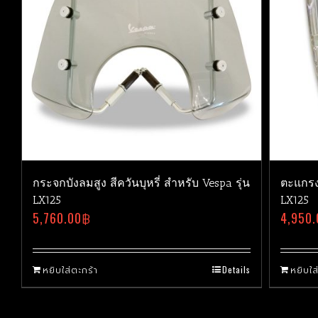
กระจกบังลมสูง สีควันบุหรี่ สำหรับ Vespa รุ่น
ตะแกรง
LX125
LX125
5,760.00
฿
4,950.
หยิบใส่ตะกร้า
Details
หยิบใส