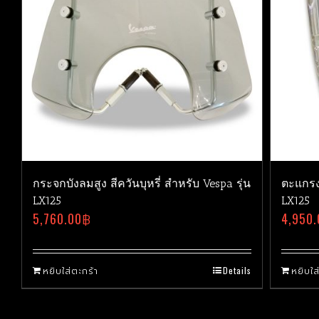
กระจกบังลมสูง สีควันบุหรี่ สำหรับ Vespa รุ่น
ตะแกรง
LX125
LX125
5,760.00
฿
4,950.
หยิบใส่ตะกร้า
Details
หยิบใส