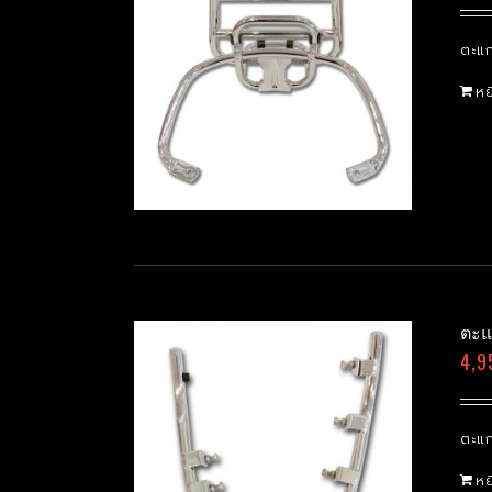
ตะแก
หย
ตะแ
4,9
ตะแก
หย