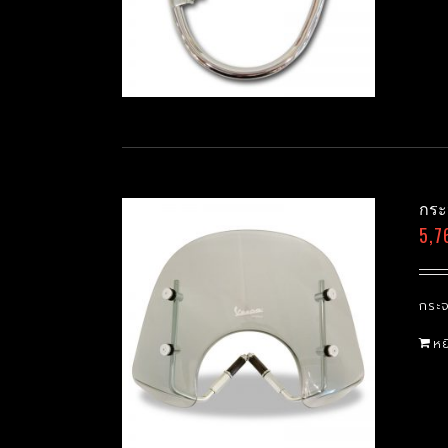
กระจ
5,7
กระจ
หย