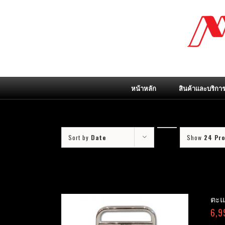
Skip
to
content
หน้าหลัก
สินค้าและบริกา
Sort by
Date
Show
24 Pr
ตะแ
6,9