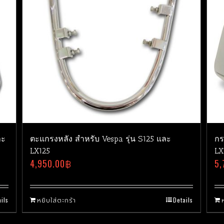
ละ
ตะแกรงหลัง สำหรับ Vespa รุ่น S125 และ
กร
LX125
LX
4,950.00
฿
5,
ils
หยิบใส่ตะกร้า
Details