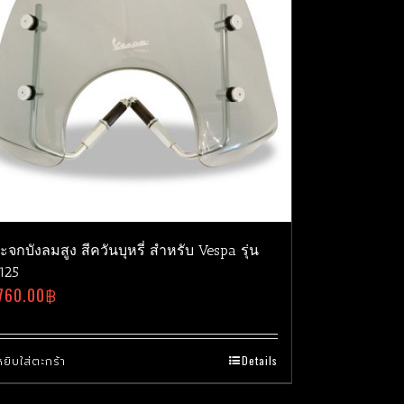
ะจกบังลมสูง สีควันบุหรี่ สำหรับ Vespa รุ่น
125
760.00
฿
หยิบใส่ตะกร้า
Details