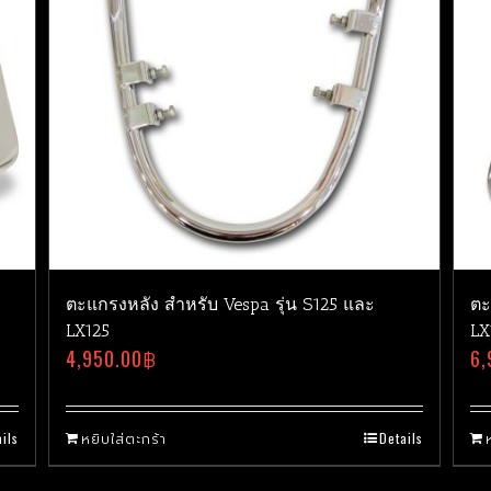
ตะแกรงหลัง สำหรับ Vespa รุ่น S125 และ
ตะ
LX125
LX
4,950.00
฿
6,
ils
หยิบใส่ตะกร้า
Details