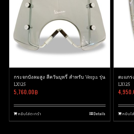
กระจกบังลมสูง สีควันบุหรี่ สำหรับ Vespa รุ่น
ตะแกรง
LX125
LX125
5,760.00
฿
4,950.
หยิบใส่ตะกร้า
Details
หยิบใส