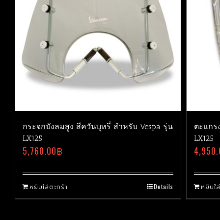
กระจกบังลมสูง สีควันบุหรี่ สำหรับ Vespa รุ่น
ตะแกรง
LX125
LX125
5,760.00
฿
4,950.
หยิบใส่ตะกร้า
Details
หยิบใส